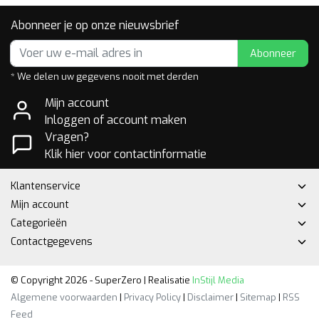
Abonneer je op onze nieuwsbrief
Abonneer
* We delen uw gegevens nooit met derden
Mijn account
Inloggen of account maken
Vragen?
Klik hier voor contactinformatie
Klantenservice
Mijn account
Categorieën
Contactgegevens
© Copyright 2026 - SuperZero | Realisatie
InStijl Media
Algemene voorwaarden
|
Privacy Policy
|
Disclaimer
|
Sitemap
|
RSS
Feed