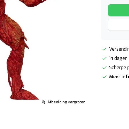
Verzendin
14 dagen 
Scherpe p
Meer in
Afbeelding vergroten