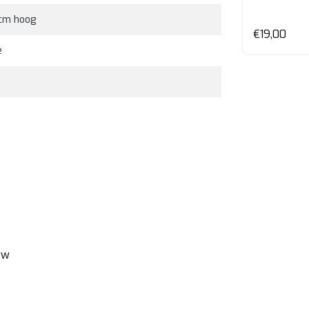
cm hoog
€19,00
e
ew