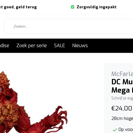
et goed, geld terug
Zorgvuldig ingepakt
dise
Zoek per serie
SALE
Nieuws
McFarl
DC Mu
Mega 
Schrijf je e
€24,00
28cm hoge 
Op voor