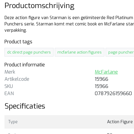
Productomschrijving
Deze action figure van Starman is een gelimiteerde Red Platinum 
Punchers serie. Starman komt met comic book en McFarlane standaa
verpakking.
Product tags
dc direct page punchers
mcfarlane action figures
page puncher
Product informatie
Merk
McFarlane
Artikelcode
15966
SKU
15966
Farlane
McFarlane
EAN
0787926159660
 Direct page Punchers
DC Direct page Punchers 
Specificaties
perman '78
hood
cm hoge action figure van
15cm hoge action figure van
perman '78 inclusief comic
hood inclusief comic book ui
Type
Action Figure
ok uit de page punchers serie
page punchers serie van
n McFarlane.
McFarlane.