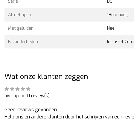
Serie
DC
Bekijken
Bekijk
5,00
€35,00
Afmetingen
18cm hoog
Met geluiden
Nee
Bijzonderheden
Inclusief Com
Wat onze klanten zeggen
average of 0 review(s)
Geen reviews gevonden
Help ons en andere klanten door het schrijven van een revi