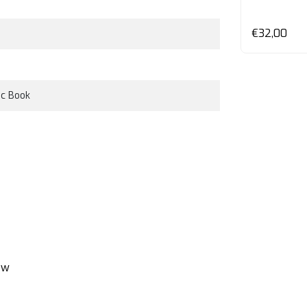
Editi...
en
Bekijken
€35,00
€32,00
ic Book
ew