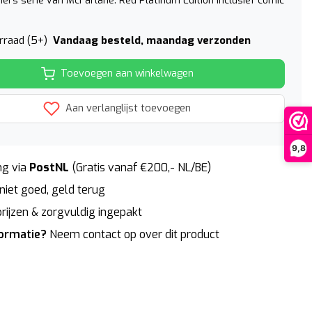
ers serie van McFarlane. Red Platinum Edition inclusief comic
Vandaag besteld, maandag verzonden
rraad (5+)
Toevoegen aan winkelwagen
Aan verlanglijst toevoegen
9,8
g via
PostNL
(Gratis vanaf €200,- NL/BE)
niet goed, geld terug
rijzen & zorgvuldig ingepakt
formatie?
Neem contact op over dit product