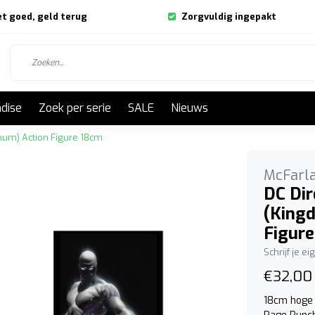
et goed, geld terug
Zorgvuldig ingepakt
dise
Zoek per serie
SALE
Nieuws
num) Action Figure 18cm
McFarl
DC Di
(King
Figur
Schrijf je e
€32,00
18cm hoge 