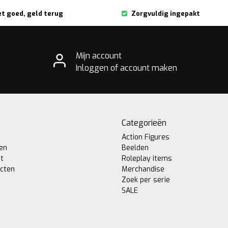
et goed, geld terug
Zorgvuldig ingepakt
Mijn account
Inloggen of account maken
Categorieën
Action Figures
gen
Beelden
st
Roleplay items
ucten
Merchandise
Zoek per serie
SALE