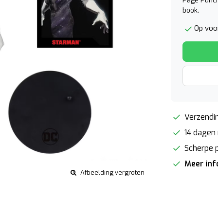
Page Punch
book.
Op voo
Verzendin
14 dagen 
Scherpe p
Meer in
Afbeelding vergroten