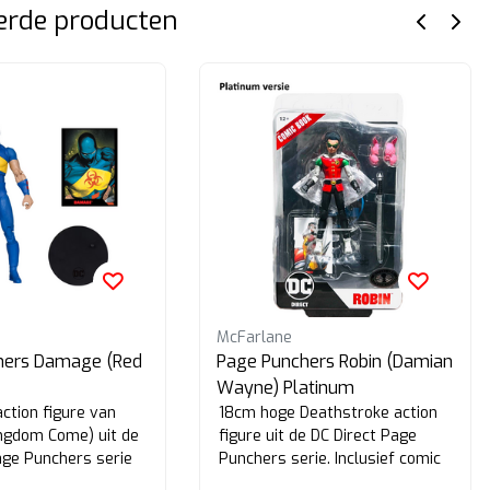
erde producten
McFarlane
hers Damage (Red
Page Punchers Robin (Damian
Wayne) Platinum
ction figure van
18cm hoge Deathstroke action
ngdom Come) uit de
figure uit de DC Direct Page
age Punchers serie
Punchers serie. Inclusief comic
ne. Red Platinum
book. Platinum Editie.