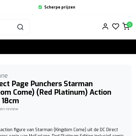
Scherpe prijzen
0
ane
rect Page Punchers Starman
dom Come) (Red Platinum) Action
e 18cm
igen review
action figure van Starman (Kingdom Come) uit de DC Direct