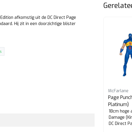
Gerelate
Edition afkomstig uit de DC Direct Page
rd. Hij zit in een doorzichtige blister
s
McFarlane
McFarlane
Red
DC Direct page Punchers
Page Punc
Shazam!
Platinum)
 Red
18cm hoge action figure van
18cm hoge a
t de
Shazam! (Dawn of DC) inclusief
Damage (Ki
comic book uit de page punchers
DC Direct P
serie van McFarlane.
van McFarla