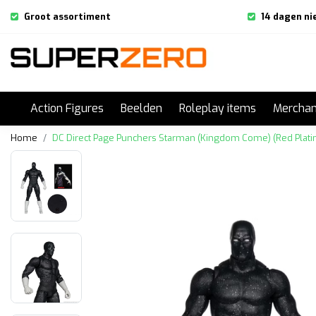
Groot assortiment
14 dagen ni
Action Figures
Beelden
Roleplay items
Merchan
Home
DC Direct Page Punchers Starman (Kingdom Come) (Red Plati