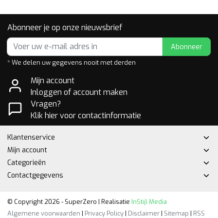
Abonneer je op onze nieuwsbrief
Abonneer
* We delen uw gegevens nooit met derden
Mijn account
Inloggen of account maken
Vragen?
Klik hier voor contactinformatie
Klantenservice
Mijn account
Categorieën
Contactgegevens
© Copyright 2026 - SuperZero | Realisatie
InStijl Media
Algemene voorwaarden
|
Privacy Policy
|
Disclaimer
|
Sitemap
|
RSS