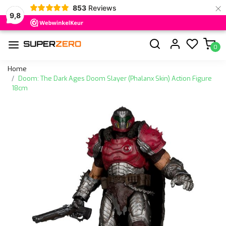
×
853
Reviews
9,8
0
Home
Doom: The Dark Ages Doom Slayer (Phalanx Skin) Action Figure
18cm
Vorige
Volge