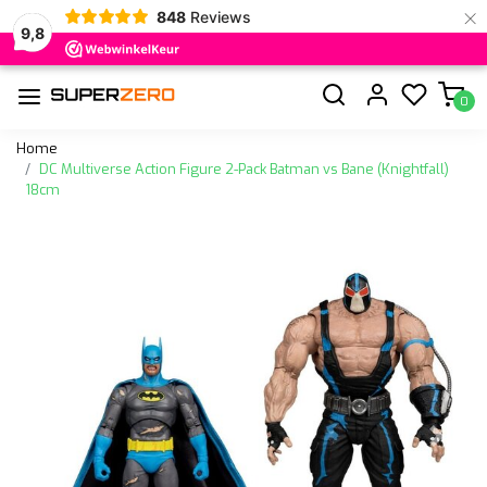
×
848
Reviews
9,8
0
Home
DC Multiverse Action Figure 2-Pack Batman vs Bane (Knightfall)
18cm
Vorige
Volge