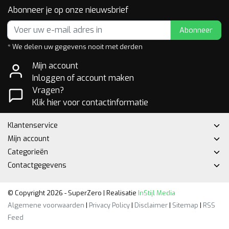
Abonneer je op onze nieuwsbrief
Abonneer
* We delen uw gegevens nooit met derden
Mijn account
Inloggen of account maken
Vragen?
Klik hier voor contactinformatie
Klantenservice
Mijn account
Categorieën
Contactgegevens
© Copyright 2026 - SuperZero | Realisatie
InStijl Media
Algemene voorwaarden
|
Privacy Policy
|
Disclaimer
|
Sitemap
|
RSS
Feed