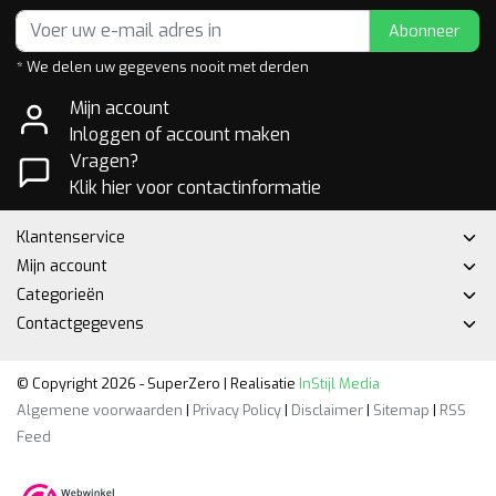
Abonneer
* We delen uw gegevens nooit met derden
Mijn account
Inloggen of account maken
Vragen?
Klik hier voor contactinformatie
Klantenservice
Mijn account
Categorieën
Contactgegevens
© Copyright 2026 - SuperZero | Realisatie
InStijl Media
Algemene voorwaarden
|
Privacy Policy
|
Disclaimer
|
Sitemap
|
RSS
Feed