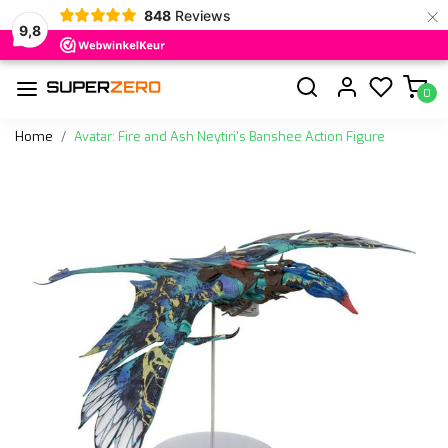
×
848
Reviews
9,8
0
Home
Avatar: Fire and Ash Neytiri's Banshee Action Figure
Vorige
Volge