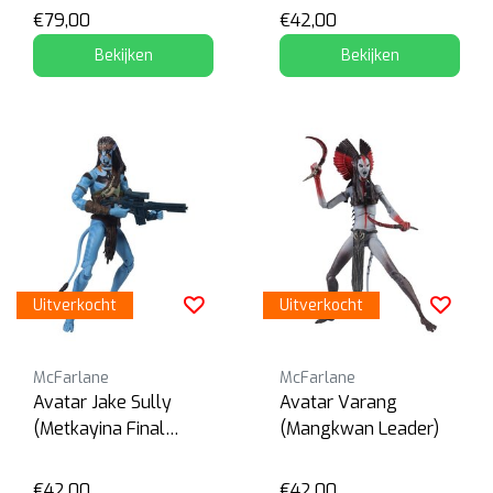
€79,00
€42,00
Bekijken
Bekijken
Uitverkocht
Uitverkocht
McFarlane
McFarlane
Avatar Jake Sully
Avatar Varang
(Metkayina Final
(Mangkwan Leader)
Battle)
€42,00
€42,00