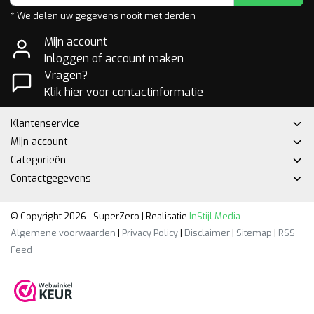
* We delen uw gegevens nooit met derden
Mijn account
Inloggen of account maken
Vragen?
Klik hier voor contactinformatie
Klantenservice
Mijn account
Categorieën
Contactgegevens
© Copyright 2026 - SuperZero | Realisatie
InStijl Media
Algemene voorwaarden
|
Privacy Policy
|
Disclaimer
|
Sitemap
|
RSS
Feed