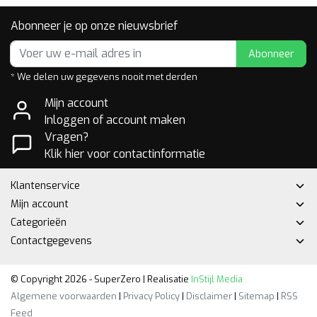
Abonneer je op onze nieuwsbrief
Abonneer
* We delen uw gegevens nooit met derden
Mijn account
Inloggen of account maken
Vragen?
Klik hier voor contactinformatie
Klantenservice
Mijn account
Categorieën
Contactgegevens
© Copyright 2026 - SuperZero | Realisatie
InStijl Media
Algemene voorwaarden
|
Privacy Policy
|
Disclaimer
|
Sitemap
|
RSS
Feed