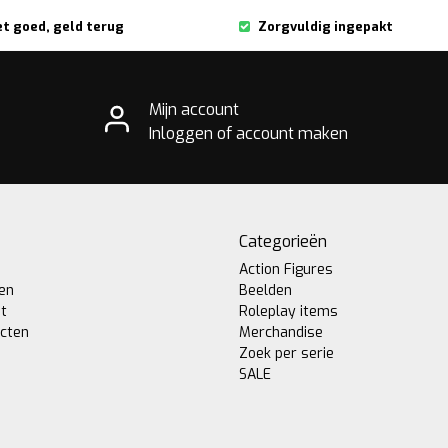
et goed, geld terug
Zorgvuldig ingepakt
Mijn account
Inloggen of account maken
Categorieën
Action Figures
gen
Beelden
st
Roleplay items
ucten
Merchandise
Zoek per serie
SALE