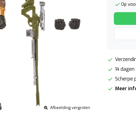
Op voo
Verzendin
14 dagen 
Scherpe p
Meer in
Afbeelding vergroten