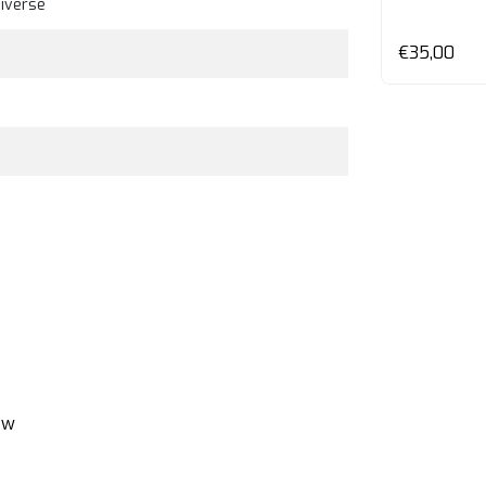
iverse
en
Bekijken
€35,00
€45,00
€35,00
ew