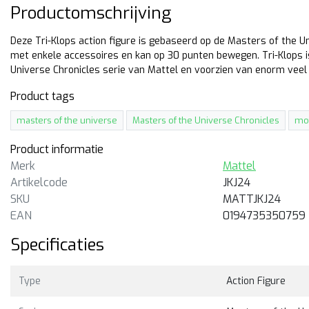
Productomschrijving
Deze Tri-Klops action figure is gebaseerd op de Masters of the Un
met enkele accessoires en kan op 30 punten bewegen. Tri-Klops 
Universe Chronicles serie van Mattel en voorzien van enorm veel 
Product tags
masters of the universe
Masters of the Universe Chronicles
mo
Product informatie
Merk
Mattel
-17%
Artikelcode
JKJ24
SKU
MATTJKJ24
tel
Mattel
EAN
0194735350759
sters of the Universe
Masters of the Universe
Specificaties
ronicles Man-At-Arms
Chronicles Trap-Jaw
cm hoge action figure van
18cm hoge action figure van
n-At-Arms uit de Masters of
Trap-Jaw uit de Masters of 
Type
Action Figure
 Universe Chronicles serie
Universe Chronicles serie va
n Mattel.
Mattel.