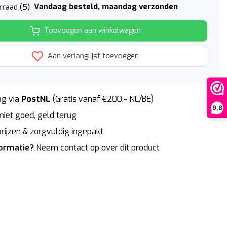
Vandaag besteld, maandag verzonden
rraad (5)
Toevoegen aan winkelwagen
Aan verlanglijst toevoegen
g via
PostNL
(Gratis vanaf €200,- NL/BE)
9,8
niet goed, geld terug
rijzen & zorgvuldig ingepakt
formatie?
Neem contact op over dit product