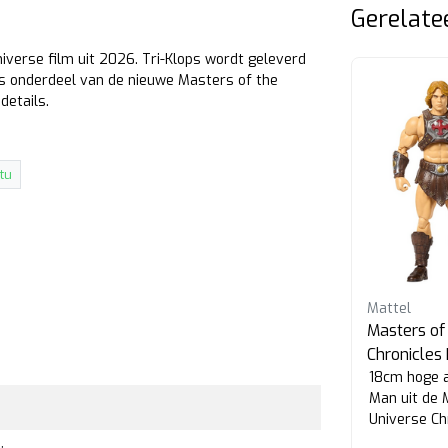
Gerelate
iverse film uit 2026. Tri-Klops wordt geleverd
is onderdeel van de nieuwe Masters of the
details.
tu
-22%
Mattel
Mattel
Masters of the Universe
Masters of
Chronicles Battle Cat
Chronicles
17cm hoge action figure van
18cm hoge a
the
Battle Cat uit de Masters of the
Man uit de 
n
Universe Chronicles serie van
Universe Ch
Mattel.
Mattel.