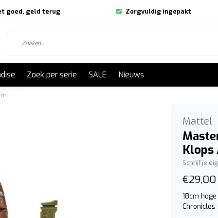
et goed, geld terug
Zorgvuldig ingepakt
dise
Zoek per serie
SALE
Nieuws
8cm
Mattel
Master
Klops 
Schrijf je e
€29,00
18cm hoge 
Chronicles 