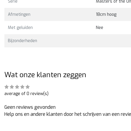
Serie
Masters of the Un
Bekijken
Bekijk
9,00
€35,00
€35,00
Afmetingen
18cm hoog
Met geluiden
Nee
Bijzonderheden
Wat onze klanten zeggen
average of 0 review(s)
Geen reviews gevonden
Help ons en andere klanten door het schrijven van een revi