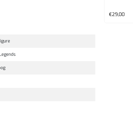
en
Bekijken
€29,00
€29,00
Figure
 Legends
oog