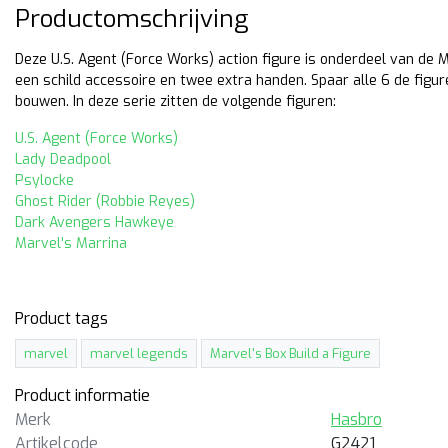
Productomschrijving
Deze U.S. Agent (Force Works) action figure is onderdeel van de 
een schild accessoire en twee extra handen. Spaar alle 6 de figure
bouwen. In deze serie zitten de volgende figuren:
U.S. Agent (Force Works)
Lady Deadpool
Psylocke
Ghost Rider (Robbie Reyes)
Dark Avengers Hawkeye
Marvel's Marrina
Pre Order
Pre Order
sbro
Hasbro
Product tags
rvel Legends Ultimate
Marvel Legends Dark
lverine
Avengers Hawkeye
marvel
marvel legends
Marvel's Box Build a Figure
cm hoge action figure van
15cm hoge action figure van
Product informatie
timate Wolverine uit de
Dark Avengers Hawkeye uit 
Merk
Hasbro
vel's Box Build A Figure
Marvel's Box Build A Figure
ie.
serie.
Artikelcode
G2421