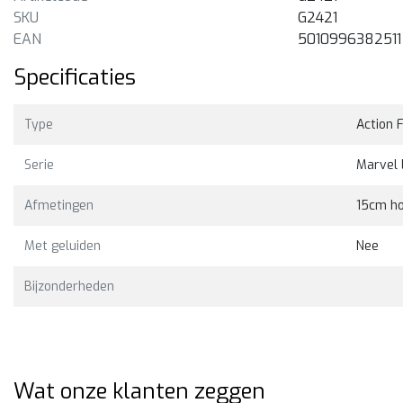
SKU
G2421
Bekijken
Bekijk
EAN
5010996382511
9,00
€29,00
Specificaties
Type
Action 
Serie
Marvel
Afmetingen
15cm h
Met geluiden
Nee
Bijzonderheden
Wat onze klanten zeggen