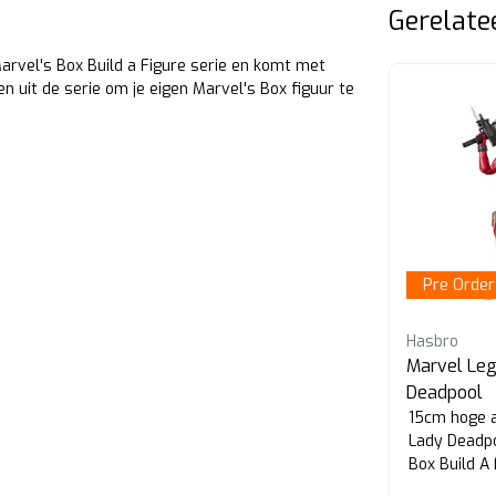
Gerelate
Marvel's Box Build a Figure serie en komt met
n uit de serie om je eigen Marvel's Box figuur te
Pre Order
Pre Order
Hasbro
Hasbro
Marvel Legends Marvel's
Marvel Le
Marrina
Deadpool
15cm hoge action figure van
15cm hoge a
de
Marvel's Marrina uit de Marvel's
Lady Deadpo
Box Build A Figure serie.
Box Build A 