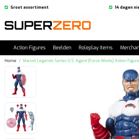
Groot assortiment
14 dagen ni
Action Figures
Beelden
Roleplay items
Merchan
Home
Marvel Legends Series U.S. Agent (Force Works) Action Figur