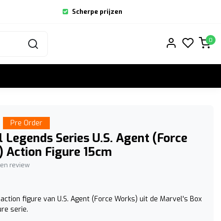
Scherpe prijzen
0
Pre Order
 Legends Series U.S. Agent (Force
 Action Figure 15cm
igen review
action figure van U.S. Agent (Force Works) uit de Marvel's Box
ure serie.