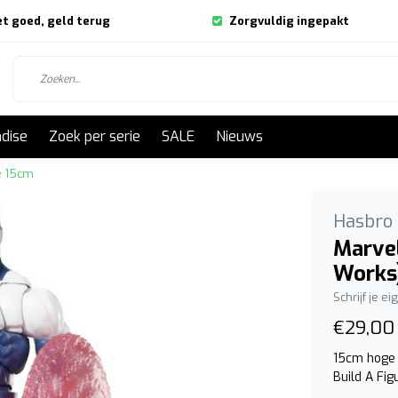
et goed, geld terug
Zorgvuldig ingepakt
dise
Zoek per serie
SALE
Nieuws
e 15cm
Hasbro
Marvel
Works)
Schrijf je e
€29,00
15cm hoge 
Build A Fig