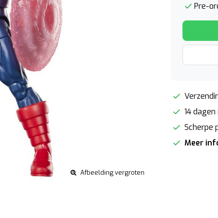
Pre-or
Verzendin
14 dagen 
Scherpe p
Meer in
Afbeelding vergroten