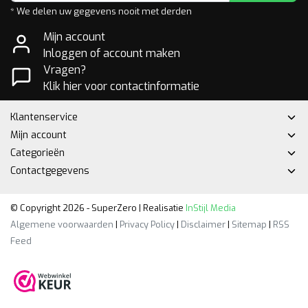
* We delen uw gegevens nooit met derden
Mijn account
Inloggen of account maken
Vragen?
Klik hier voor contactinformatie
Klantenservice
Mijn account
Categorieën
Contactgegevens
© Copyright 2026 - SuperZero | Realisatie
InStijl Media
Algemene voorwaarden
|
Privacy Policy
|
Disclaimer
|
Sitemap
|
RSS
Feed