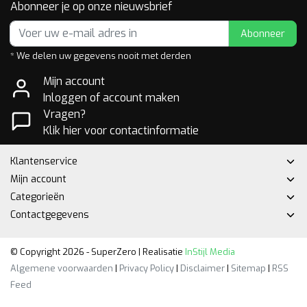
Abonneer je op onze nieuwsbrief
Abonneer
* We delen uw gegevens nooit met derden
Mijn account
Inloggen of account maken
Vragen?
Klik hier voor contactinformatie
Klantenservice
Mijn account
Categorieën
Contactgegevens
© Copyright 2026 - SuperZero | Realisatie
InStijl Media
Algemene voorwaarden
|
Privacy Policy
|
Disclaimer
|
Sitemap
|
RSS
Feed