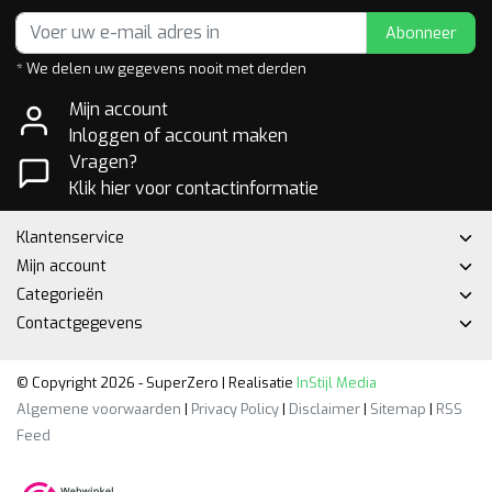
Abonneer
* We delen uw gegevens nooit met derden
Mijn account
Inloggen of account maken
Vragen?
Klik hier voor contactinformatie
Klantenservice
Mijn account
Categorieën
Contactgegevens
© Copyright 2026 - SuperZero | Realisatie
InStijl Media
Algemene voorwaarden
|
Privacy Policy
|
Disclaimer
|
Sitemap
|
RSS
Feed