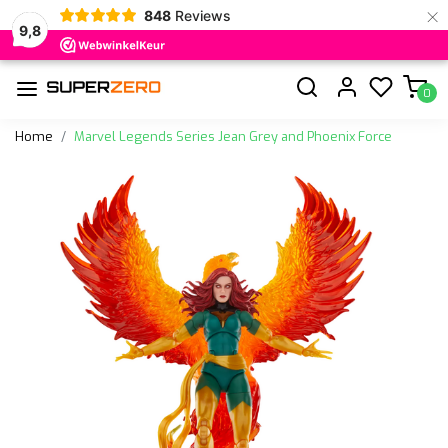
×
848
Reviews
9,8
0
Home
Marvel Legends Series Jean Grey and Phoenix Force
Vorige
Volge