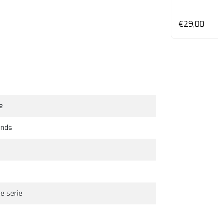
€29,00
e
ends
re serie