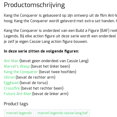
Productomschrijving
Kang the Conquerer is gebaseerd op zijn ontwerp uit de film An
hoog. Kang the Conquerer wordt geleverd met extra set handen. H
Kang the Conquerer is onderdeel van een Build a Figure (BAF) ree
Legends. Bij elke action figure uit deze serie wordt een onderdee
je zelf je eigen Cassie Lang action figure bouwen.
In deze serie zitten de volgende figuren:
Ant-Man
(bevat geen onderdeel van Cassie Lang)
Marvel's Wasp
(bevat het linker been)
Kang the Conquerer
(bevat twee hoofden)
Ultron
(bevat de rechter arm)
Egghead
(bevat de torso)
Crossfire
(bevat het rechter been)
Future Ant-Man
(bevat de linker arm)
Product tags
marvel legends
marvel legends cassie lang baf