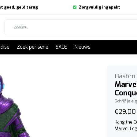
et goed, geld terug
Zorgvuldig ingepakt
dise
Zoek per serie
SALE
Nieuws
Hasbro
Marvel
Conqu
Schrijf je e
€29,00
Kang the Co
Marvel Leg