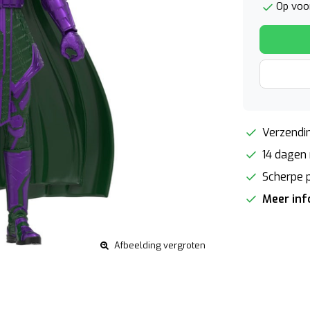
Op voor
Verzendin
14 dagen 
Scherpe p
Meer in
Afbeelding vergroten