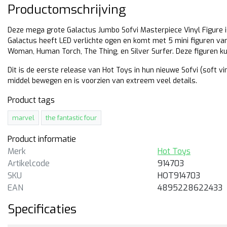
Productomschrijving
Deze mega grote Galactus Jumbo Sofvi Masterpiece Vinyl Figure 
Galactus heeft LED verlichte ogen en komt met 5 mini figuren van 
Woman, Human Torch, The Thing, en Silver Surfer. Deze figuren k
Dit is de eerste release van Hot Toys in hun nieuwe Sofvi (soft vi
middel bewegen en is voorzien van extreem veel details.
Product tags
marvel
the fantastic four
Pre Order
Pre Order
Product informatie
Merk
Hot Toys
t Toys
Hot Toys
Artikelcode
914703
e Fantastic Four The Thing
Mister Fantastic & H.E.R.B.I.
SKU
HOT914703
EAN
4895228622433
cm hoge Hot Toys Movie
30cm hoge Hot Toys Movie
sterpiece action figure van
Masterpiece action figure v
Specificaties
e Thing uit The Fantastic
Mister Fantastic & H.E.R.B.I.E.
r: First Steps.
The Fantastic Four: First Ste.