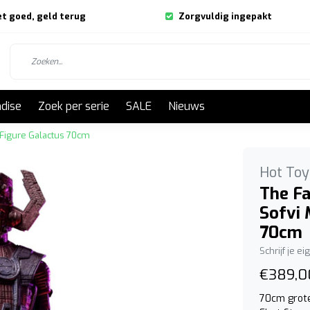
et goed, geld terug
Zorgvuldig ingepakt
dise
Zoek per serie
SALE
Nieuws
l Figure Galactus 70cm
Hot Toy
The Fa
Sofvi 
70cm
Schrijf je e
€389,0
70cm grote