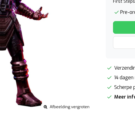
First Steps
Pre-or
Verzendin
14 dagen 
Scherpe p
Meer in
Afbeelding vergroten