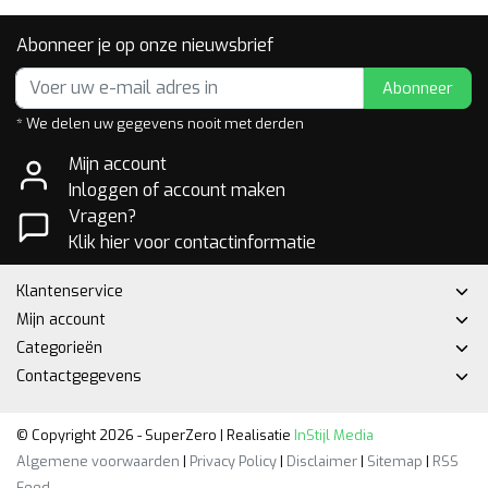
Abonneer je op onze nieuwsbrief
Abonneer
* We delen uw gegevens nooit met derden
Mijn account
Inloggen of account maken
Vragen?
Klik hier voor contactinformatie
Klantenservice
Mijn account
Categorieën
Contactgegevens
© Copyright 2026 - SuperZero | Realisatie
InStijl Media
Algemene voorwaarden
|
Privacy Policy
|
Disclaimer
|
Sitemap
|
RSS
Feed