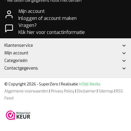
* We delen uw gegevens nooit met derden
Mijn account
Inloggen of account maken
Vragen?
Klik hier voor contactinformatie
Klantenservice
Mijn account
Categorieën
Contactgegevens
© Copyright 2026 - SuperZero | Realisatie
InStijl Media
Algemene voorwaarden
|
Privacy Policy
|
Disclaimer
|
Sitemap
|
RSS
Feed