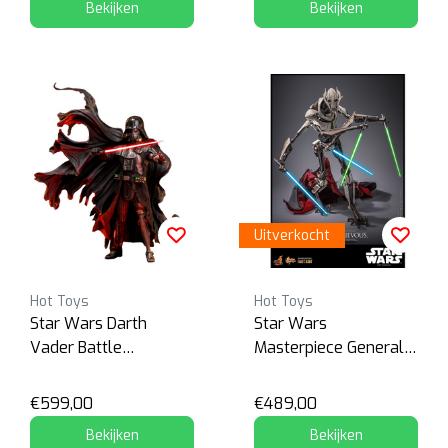
Bekijken
Bekijken
Uitverkocht
Hot Toys
Hot Toys
Star Wars Darth
Star Wars
Vader Battle
Masterpiece General
Damaged Deluxe
Grievous
Version
€599,00
€489,00
Bekijken
Bekijken