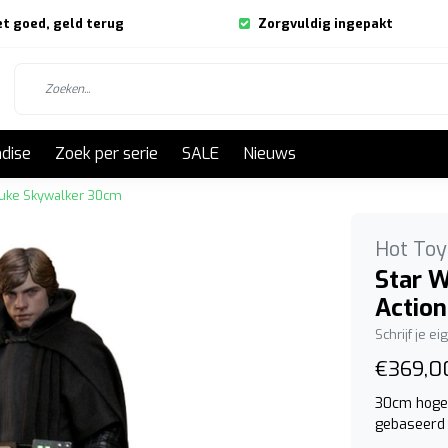
et goed, geld terug
Zorgvuldig ingepakt
dise
Zoek per serie
SALE
Nieuws
 Luke Skywalker 30cm
Hot Toy
Star W
Action
Schrijf je e
€369,0
30cm hoge 
gebaseerd 