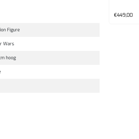
en
Bekijken
€359,00
€449,00
ion Figure
ar Wars
cm hoog
e