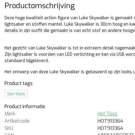
Productomschrijving
Deze hoge kwaliteit action figure van Luke Skywalker is gemaakt
lightsaber en stoffen mantel. Luke Skywalker is 30cm hoog en ka
details in zijn outfit die gemaakt is van echt stof en andere hoog
Het gezicht van Luke Skywalker is tot in extreem detail nagemaak
Zijn lightsaber is voorzien van LED verlichting en kan via USB wo
standaard bijgeleverd.
Het ontwerp van deze Luke Skywalker is gebaseerd op zijn looks u
itverkocht
Uitverkocht
Product tags
t Toys
Hot Toys
Star Wars
ar Wars Comic Masterpiece
Star Wars Masterpiece Lo
Product informatie
-1
Starkiller
Merk
Hot Toys
cm hoge Hot Toys
31cm hoge Hot Toys action
sterpiece action figure van
figure van Lord Starkiller uit
Artikelcode
HOT913364
-1 uit de Star Wars Comics.
Star Wars Legends serie.
SKU
HOT913364