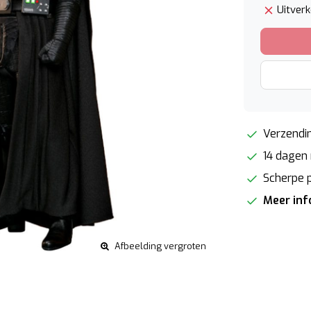
Uitver
Verzendin
14 dagen 
Scherpe p
Meer in
Afbeelding vergroten