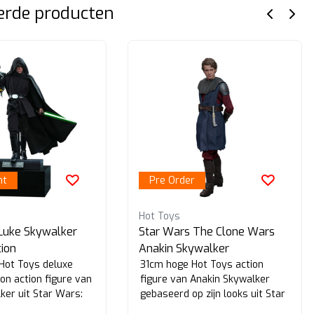
erde producten
ht
Pre Order
Hot Toys
Luke Skywalker
Star Wars The Clone Wars
tion
Anakin Skywalker
Hot Toys deluxe
31cm hoge Hot Toys action
ion action figure van
figure van Anakin Skywalker
ker uit Star Wars:
gebaseerd op zijn looks uit Star
rian.
Wars: the Clone Wars.