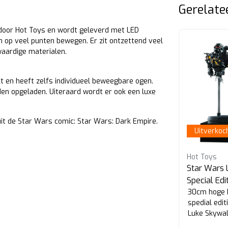
Gerelate
 door Hot Toys en wordt geleverd met LED
n op veel punten bewegen. Er zit ontzettend veel
waardige materialen.
t en heeft zelfs individueel beweegbare ogen.
rden opgeladen. Uiteraard wordt er ook een luxe
it de Star Wars comic: Star Wars: Dark Empire.
Pre Order
Uitverkoc
Hot Toys
Hot Toys
rd
Star Wars Masterpiece Darth
Star Wars 
Revan
Special Edi
30cm hoge 
Pre-order levering eind oktober
 de
spedial edit
Luke Skywal
the Mandalo