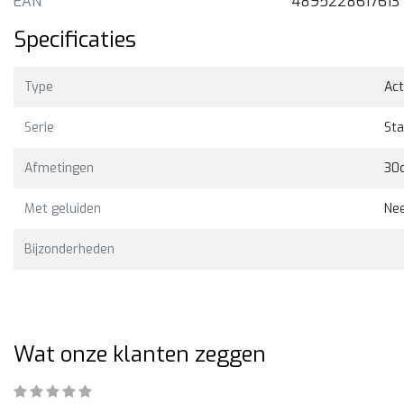
EAN
4895228617613
Specificaties
Bekijken
Bekijk
69,00
€385,00
Type
Act
Serie
St
Afmetingen
30
Met geluiden
Ne
Bijzonderheden
Wat onze klanten zeggen