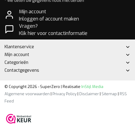
* We delen uw gegevens nooit met derden
Mijn account
Inloggen of account maken
Vragen?
Klik hier voor contactinformatie
Klantenservice
Mijn account
Categorieën
Contactgegevens
© Copyright 2026 - SuperZero | Realisatie
InStijl Media
Algemene voorwaarden
|
Privacy Policy
|
Disclaimer
|
Sitemap
|
RSS
Feed