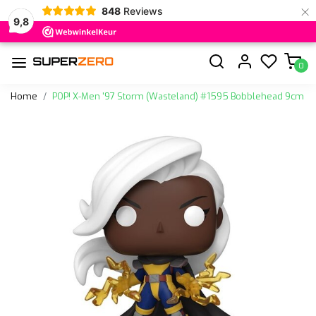
×
848
Reviews
9,8
0
Home
POP! X-Men '97 Storm (Wasteland) #1595 Bobblehead 9cm
Vorige
Volge