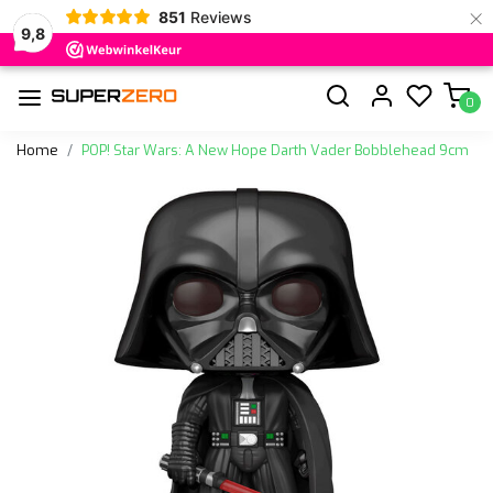
×
851
Reviews
9,8
0
Home
POP! Star Wars: A New Hope Darth Vader Bobblehead 9cm
Vorige
Volge