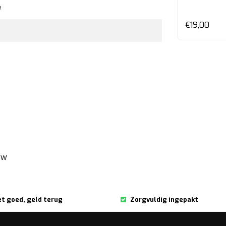
e
€19,00
ew
et goed, geld terug
Zorgvuldig ingepakt