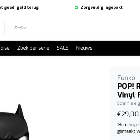
et goed, geld terug
Zorgvuldig ingepakt
dise
Zoek per serie
SALE
Nieuws
Funko
POP! R
Vinyl 
Schrijf je e
€29,00
13cm hoge 
gemaakt va