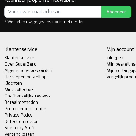
Abonneer
* We delen uw gegevens nooit met derden
Klantenservice
Mijn account
Klantenservice
Inloggen
Over SuperZero
Mijn bestellin
Algemene voorwaarden
Mijn verlanglij
Herroepen bestelling
Vergelijk prod
Klachten
Mint collectors
Onafhankelijke reviews
Betaalmethoden
Pre-order informatie
Privacy Policy
Defect en retour
Stash my Stuff
Verzendkosten