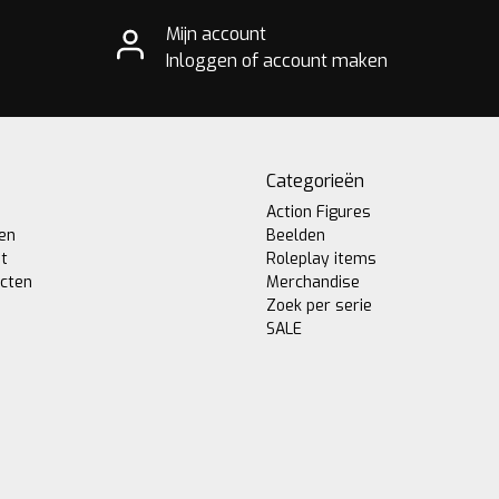
Mijn account
Inloggen of account maken
Categorieën
Action Figures
gen
Beelden
st
Roleplay items
ucten
Merchandise
Zoek per serie
SALE