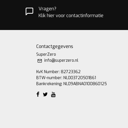
Vragen?
Klik hier voor contactinformatie
Contactgegevens
SuperZero
info@superzero.nl
KvK Number: 82723362
BTW-number: NL003720501B61
Bankrekening: NL09ABNA0100860125