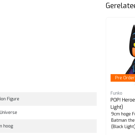
Gerelate
Pre Order
Funko
ion Figure
POP! Heroe
Light)
Universe
9cm hoge F
Batman the
m hoog
(Black Light