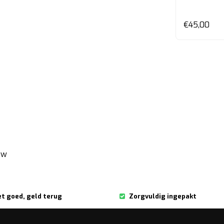
€45,00
ew
et goed, geld terug
Zorgvuldig ingepakt