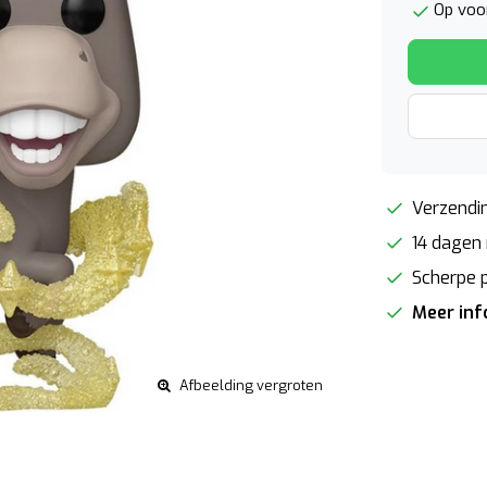
Op voo
Verzendin
14 dagen 
Scherpe p
Meer in
Afbeelding vergroten