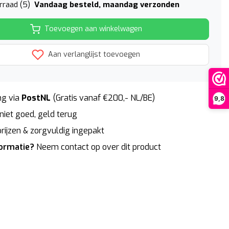
Vandaag besteld, maandag verzonden
rraad (5)
Toevoegen aan winkelwagen
Aan verlanglijst toevoegen
g via
PostNL
(Gratis vanaf €200,- NL/BE)
9,8
niet goed, geld terug
rijzen & zorgvuldig ingepakt
formatie?
Neem contact op over dit product