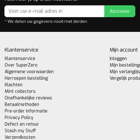
Abonneer
* We delen uw gegevens nooit met derden
Klantenservice
Mijn account
Klantenservice
Inloggen
Over SuperZero
Mijn bestellin
Algemene voorwaarden
Mijn verlanglij
Herroepen bestelling
Vergelijk prod
Klachten
Mint collectors
Onafhankelijke reviews
Betaalmethoden
Pre-order informatie
Privacy Policy
Defect en retour
Stash my Stuff
Verzendkosten