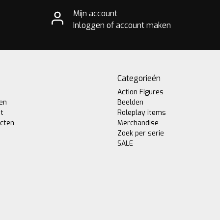
Mijn account
Inloggen of account maken
Categorieën
Action Figures
gen
Beelden
st
Roleplay items
ucten
Merchandise
Zoek per serie
SALE