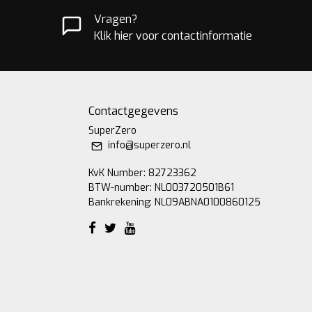
Vragen?
Klik hier voor contactinformatie
Contactgegevens
SuperZero
info@superzero.nl
KvK Number: 82723362
BTW-number: NL003720501B61
Bankrekening: NL09ABNA0100860125