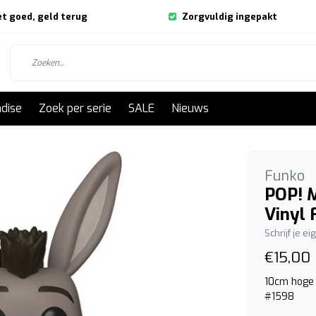
et goed, geld terug
Zorgvuldig ingepakt
dise
Zoek per serie
SALE
Nieuws
Funko
POP! M
Vinyl 
Schrijf je e
€15,00
10cm hoge 
#1598