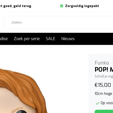
et goed, geld terug
Zorgvuldig ingepakt
dise
Zoek per serie
SALE
Nieuws
Funko
POP! M
Schrijf je e
€15,00
10cm hoge 
Op voor