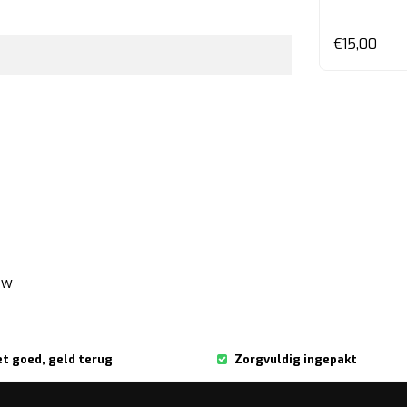
en
Bekijken
€55,00
€15,00
ew
et goed, geld terug
Zorgvuldig ingepakt