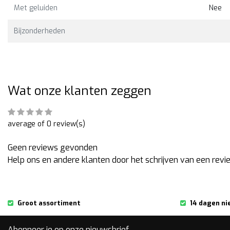
Met geluiden
Nee
Bekijken
Bekijk
2,00
€49,00
€49,00
Bijzonderheden
Wat onze klanten zeggen
average of 0 review(s)
Geen reviews gevonden
Help ons en andere klanten door het schrijven van een revi
Groot assortiment
14 dagen ni
Abonneer je op onze nieuwsbrief