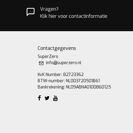
Vragen?
Klik hier voor contactinformatie
Contactgegevens
SuperZero
info@superzero.nl
KvK Number: 82723362
BTW-number: NL003720501B61
Bankrekening: NL09ABNA0100860125