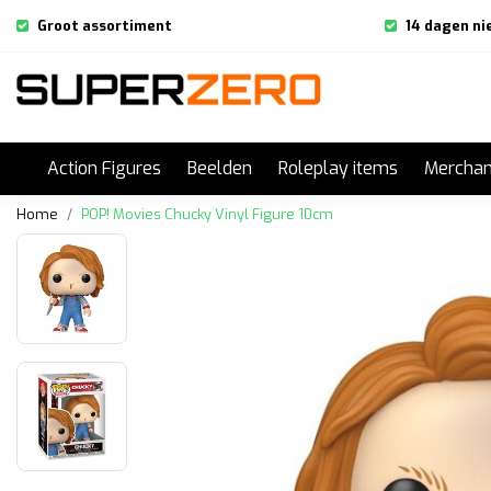
Groot assortiment
14 dagen ni
Action Figures
Beelden
Roleplay items
Merchan
Home
POP! Movies Chucky Vinyl Figure 10cm