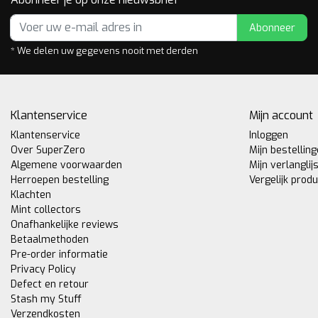
Abonneer
* We delen uw gegevens nooit met derden
Klantenservice
Mijn account
Klantenservice
Inloggen
Over SuperZero
Mijn bestellin
Algemene voorwaarden
Mijn verlanglij
Herroepen bestelling
Vergelijk prod
Klachten
Mint collectors
Onafhankelijke reviews
Betaalmethoden
Pre-order informatie
Privacy Policy
Defect en retour
Stash my Stuff
Verzendkosten