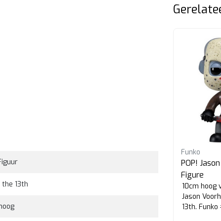
Gerelate
NECA
Funko
Figuur
Friday the 13th Pamela
POP! Jason
Voorhees
Figure
 the 13th
18cm hoge action figure van
10cm hoog v
t
Pamela Voorhees uit Friday the
Jason Voorh
hoog
13th. Uit de Ultimate serie van
13th. Funko
NECA.