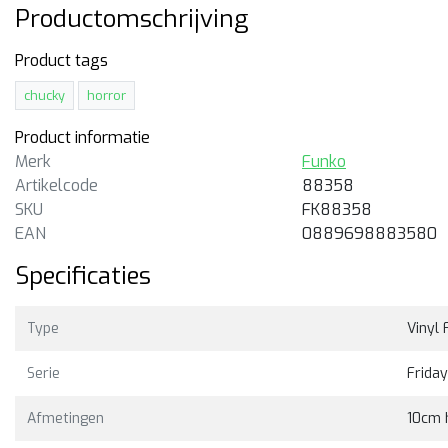
Productomschrijving
Product tags
chucky
horror
Product informatie
Merk
Funko
Artikelcode
88358
SKU
FK88358
EAN
0889698883580
-14%
Uitverkocht
Specificaties
CA
NECA
Type
Vinyl 
day the 13th Part 2
Freddy vs. Jason Ultimate
timate Jason
Jason Voorhees
Serie
Friday
18cm hoge ultimate action
Tijdelijk met pre-order korting
figure van Jason Voorhees ui
Afmetingen
10cm 
Freddy vs. Jason