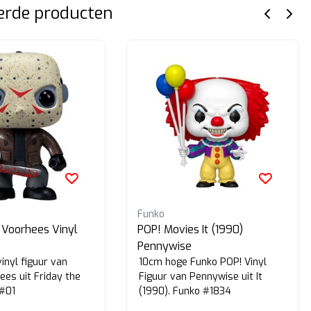
erde producten
Funko
 Voorhees Vinyl
POP! Movies It (1990)
Pennywise
inyl figuur van
10cm hoge Funko POP! Vinyl
ees uit Friday the
Figuur van Pennywise uit It
 #01
(1990). Funko #1834