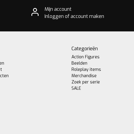
Mijn account
Inloggen of account maken
Categorieën
Action Figures
gen
Beelden
st
Roleplay items
ucten
Merchandise
Zoek per serie
SALE