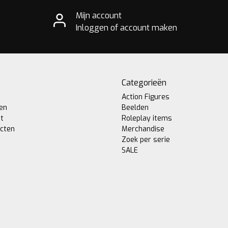
Mijn account
Inloggen of account maken
Categorieën
Action Figures
gen
Beelden
st
Roleplay items
ucten
Merchandise
Zoek per serie
SALE