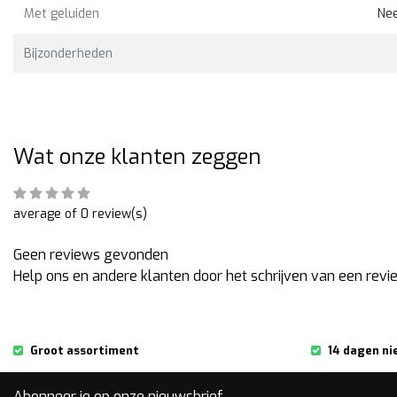
Met geluiden
Ne
Bekijken
Bekijk
9,00
€39,00
Bijzonderheden
Wat onze klanten zeggen
average of 0 review(s)
Geen reviews gevonden
Help ons en andere klanten door het schrijven van een revi
Groot assortiment
14 dagen ni
Abonneer je op onze nieuwsbrief