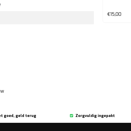
e
en
Bekijken
€19,00
€15,00
ew
et goed, geld terug
Zorgvuldig ingepakt