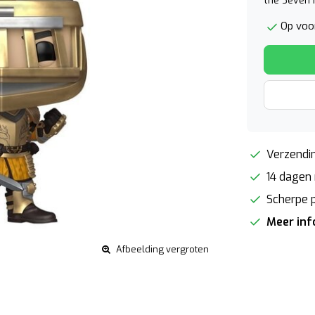
the Seven 
Op voor
Verzendin
14 dagen 
Scherpe p
Meer in
Afbeelding vergroten