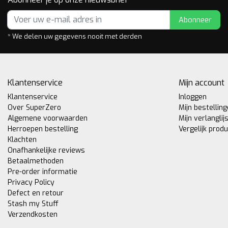
Abonneer
* We delen uw gegevens nooit met derden
Klantenservice
Mijn account
Klantenservice
Inloggen
Over SuperZero
Mijn bestellin
Algemene voorwaarden
Mijn verlanglij
Herroepen bestelling
Vergelijk prod
Klachten
Onafhankelijke reviews
Betaalmethoden
Pre-order informatie
Privacy Policy
Defect en retour
Stash my Stuff
Verzendkosten