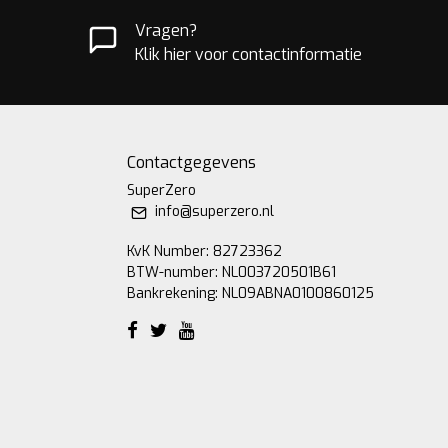
Vragen?
Klik hier voor contactinformatie
Contactgegevens
SuperZero
info@superzero.nl
KvK Number: 82723362
BTW-number: NL003720501B61
Bankrekening: NL09ABNA0100860125