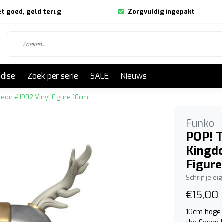
et goed, geld terug
Zorgvuldig ingepakt
dise
Zoek per serie
SALE
Nieuws
theon #1902 Vinyl Figure 10cm
Funko
POP! T
Kingd
Figur
Schrijf je e
€15,00
10cm hoge 