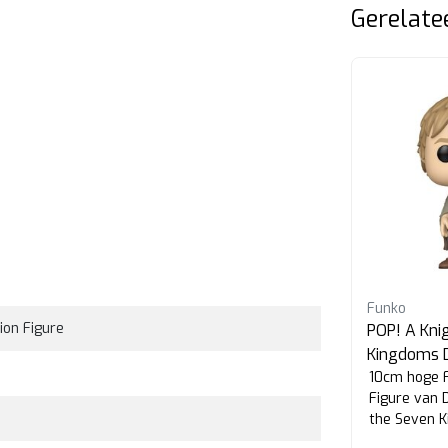
Gerelate
Uitverkocht
Funko
Funko
ion Figure
with
POP! House of the Dragon
POP! A Kni
Syrax
Kingdoms 
9cm hoge Funko POP! van Syrax
10cm hoge F
leys
uit House of the Dragon.
Figure van D
the Seven 
#1901