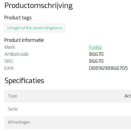
Productomschrijving
Product tags
a knight of the seven kingdoms
Product informatie
Merk
Funko
Artikelcode
86670
SKU
86670
EAN
0889698866705
itverkocht
Specificaties
nko
Funko
Type
Act
P! Rides Daenerys & Fiery
POP! Rhaenys Targaryen 
ogon
Meleys
Serie
cm lange Funko POP! van
15cm hoge Funko POP! van
enerys & Fiery Drogon uit
Rhaenys Targaryen with Me
Afmetingen
me of Thrones. Funko #68
uit House of the Dragon.