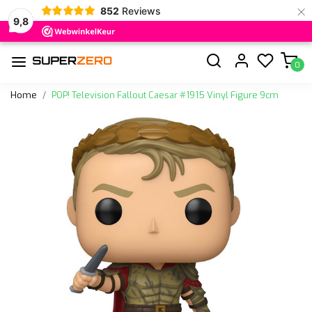
×
852
Reviews
9,8
0
Home
POP! Television Fallout Caesar #1915 Vinyl Figure 9cm
Vorige
Volge