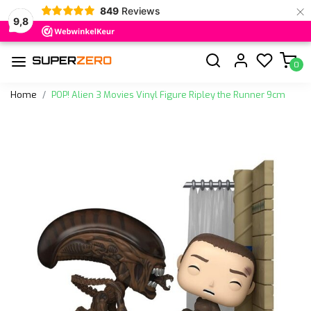
×
849
Reviews
9,8
0
Home
POP! Alien 3 Movies Vinyl Figure Ripley the Runner 9cm
Vorige
Volge