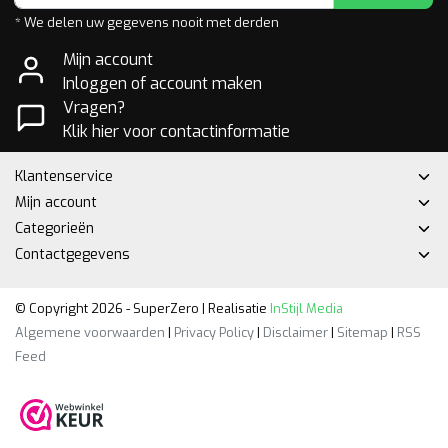
* We delen uw gegevens nooit met derden
Mijn account
Inloggen of account maken
Vragen?
Klik hier voor contactinformatie
Klantenservice
Mijn account
Categorieën
Contactgegevens
© Copyright 2026 - SuperZero | Realisatie
InStijl Media
Algemene voorwaarden
|
Privacy Policy
|
Disclaimer
|
Sitemap
|
RSS
Feed