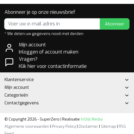
Abonneer je op onze nieuwsbrief
Abonneer
* We delen uw gegevens nooit met derden
Mijn account
Inloggen of account maken
Vragen?
Klik hier voor contactinformatie
Klantenservice
Mijn account
Categorieën
Contactgegevens
© Copyright 2026 - SuperZero | Realisatie
InStijl Media
Algemene voorwaarden
|
Privacy Policy
|
Disclaimer
|
Sitemap
|
RSS
Feed