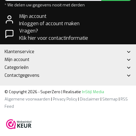
* We delen uw gegevens nooit met derden
Mijn account
Inloggen of account maken
Vragen?
Klik hier voor contactinformatie
Klantenservice
Mijn account
Categorieën
Contactgegevens
© Copyright 2026 - SuperZero | Realisatie
InStijl Media
Algemene voorwaarden
|
Privacy Policy
|
Disclaimer
|
Sitemap
|
RSS
Feed