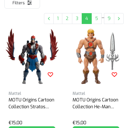
Filters
...
1
2
3
4
5
9
Mattel
Mattel
MOTU Origins Cartoon
MOTU Origins Cartoon
Collection Stratos
Collection He-Man
200X
200X
€15,00
€15,00