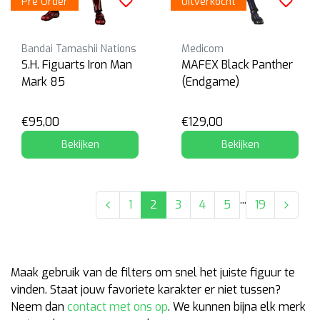
Pre Order
Uitverkocht
Bandai Tamashii Nations
Medicom
S.H. Figuarts Iron Man
MAFEX Black Panther
Mark 85
(Endgame)
€95,00
€129,00
Bekijken
Bekijken
...
1
2
3
4
5
19
Maak gebruik van de filters om snel het juiste figuur te
vinden. Staat jouw favoriete karakter er niet tussen?
Neem dan
contact met ons op
. We kunnen bijna elk merk