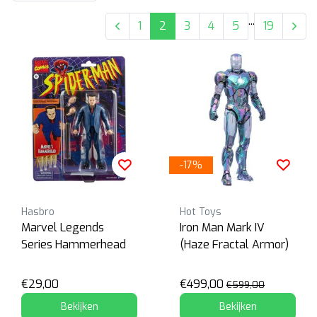
...
1
2
3
4
5
19
-17%
Hasbro
Hot Toys
Marvel Legends
Iron Man Mark IV
Series Hammerhead
(Haze Fractal Armor)
€29,00
€499,00
€599,00
Bekijken
Bekijken