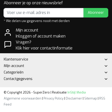
Abonneer je op onze nieuwsbrief
Abonneer
* We delen uw gegevens nooit met derden
Mijn account
Inloggen of account maken
Vragen?
Klik hier voor contactinformatie
Klantenservice
Mijn account
Categorieën
Contactgegevens
© Copyright 2026 - SuperZero | Realisatie
InStijl Media
Algemene voorwaarden
|
Privacy Policy
|
Disclaimer
|
Sitemap
|
RSS
Feed