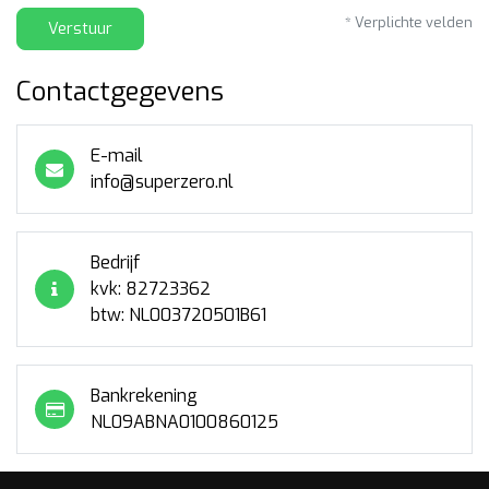
* Verplichte velden
Verstuur
Contactgegevens
E-mail
info@superzero.nl
Bedrijf
kvk: 82723362
btw: NL003720501B61
Bankrekening
NL09ABNA0100860125