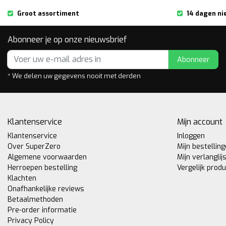
Groot assortiment
14 dagen ni
Abonneer je op onze nieuwsbrief
Abonneer
* We delen uw gegevens nooit met derden
Klantenservice
Mijn account
Klantenservice
Inloggen
Over SuperZero
Mijn bestellin
Algemene voorwaarden
Mijn verlanglij
Herroepen bestelling
Vergelijk prod
Klachten
Onafhankelijke reviews
Betaalmethoden
Pre-order informatie
Privacy Policy