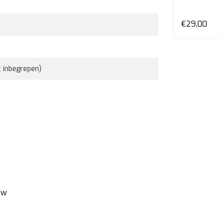
en
Bekijken
€35,00
€29,00
t inbegrepen)
ew