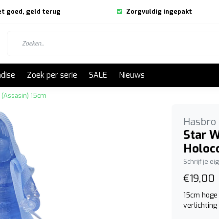
et goed, geld terug
Zorgvuldig ingepakt
dise
Zoek per serie
SALE
Nieuws
 (Assasin) 15cm
Hasbro
Star W
Holoc
Schrijf je e
€19,00
15cm hoge 
verlichting