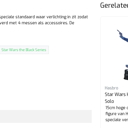
Gerelate
peciale standaard waar verlichting in zit zodat
leverd met 4 messen als accessoires. De
Star Wars the Black Series
Hasbro
Hasbro
oka
Star Wars Holocomm Darth
Star Wars
Maul
Solo
on
15cm hoge doorzichtige action
15cm hoge d
figure van Darth Maul met
figure van 
speciale verlichting in de
speciale ver
standaard.
standaard.