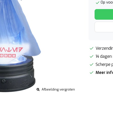
Op voor
Verzendin
14 dagen 
Scherpe p
Meer in
Afbeelding vergroten