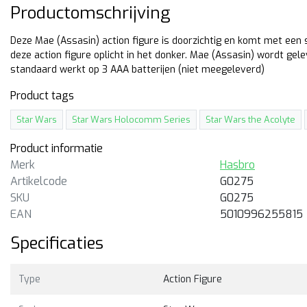
Productomschrijving
Deze Mae (Assasin) action figure is doorzichtig en komt met een s
deze action figure oplicht in het donker. Mae (Assasin) wordt ge
standaard werkt op 3 AAA batterijen (niet meegeleverd)
Product tags
Star Wars
Star Wars Holocomm Series
Star Wars the Acolyte
Product informatie
Merk
Hasbro
Artikelcode
G0275
SKU
G0275
Hasbro
EAN
5010996255815
Star Wars Holocomm Ahs
Specificaties
Tano
15cm hoge doorzichtige acti
figure van Ahsoka Tano met
Type
Action Figure
speciale verlichting in de
standaard.