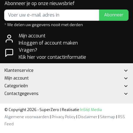
Abonneer je op onze nieuwsbrief
Abonneer
* We delen uw gegevens nooit met derden
Mijn account
Inloggen of account maken
Vragen?
Klik hier voor contactinformatie
Klantenservice
Mijn account
Categorieën
Contactgegevens
© Copyright 2026 - SuperZero | Realisatie
InStijl Media
Algemene voorwaarden
|
Privacy Policy
|
Disclaimer
|
Sitemap
|
RSS
Feed