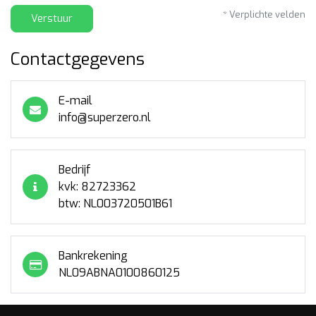
* Verplichte velden
Verstuur
Contactgegevens
E-mail
info@superzero.nl
Bedrijf
kvk: 82723362
btw: NL003720501B61
Bankrekening
NL09ABNA0100860125